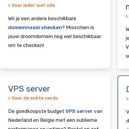
> Voor ieder wat wils
>
Wil je een andere beschikbare
domeinnaam checken
? Misschien is
W
jouw droomdomein nog wel beschikbaar
j
om te checken!
V
s
VPS server
> Voor de echte nerds
>
De goedkoopste budget
VPS server
van
V
Nederland en Belgie met een sublieme
d
performance en uptime? Bestel en zet